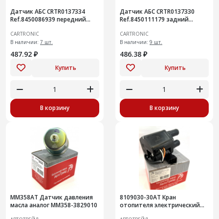
Датчик АБС CRTR0137334
Датчик АБС CRTR0137330
Ref.8450086939 передний
Ref.8450111179 задний
Niva Travel
Granta
CARTRONIC
CARTRONIC
В наличии:
7 шт.
В наличии:
9 шт.
487.92 ₽
486.38 ₽
Купить
Купить
В корзину
В корзину
ММ358АТ Датчик давления
8109030-30АТ Кран
масла аналог ММ358-3829010
отопителя электрический
(КУОТ-2-ЭП) Аналог: