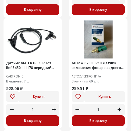
В корзину
В корзину
Датчик АБС CRTR0137329
АШИФ.8200.3710 Датчик
Ref.8450111178 передний
включения фонаря заднего
Granta
хода LADA Vesta, X-Ray
CARTRONIC
АВТОЭЛЕКТРОНИКА
В наличии:
7 шт.
В наличии:
69 шт.
528.06 ₽
259.51 ₽
Купить
Купить
В корзину
В корзину