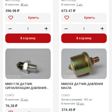
АВТОТРЕЙД
АВТОТРЕЙД
458121.006-10
В наличии:
48 шт.
В наличии:
2 шт.
396.98 ₽
673.47 ₽
Купить
Купить
В корзину
В корзину
ММ0111В ДАТЧИК
ММ0358 ДАТЧИК ДАВЛЕНИЯ
СИГНАЛИЗАЦИИ ДАВЛЕНИЯ
МАСЛА
МАСЛА
СОАТЭ
СОАТЭ
В наличии:
35 шт.
Кол-во в упаковке: 100 шт.
В наличии:
69 шт.
76.28 ₽
374.49 ₽