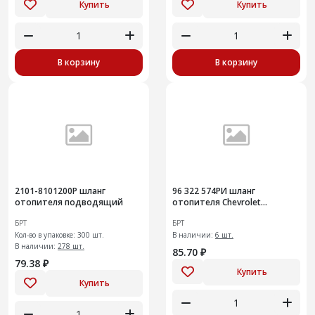
Купить
Купить
В корзину
В корзину
2101-8101200Р шланг
96 322 574РИ шланг
отопителя подводящий
отопителя Сhevrolet
(DAEWOО)
БРТ
БРТ
Кол-во в упаковке: 300 шт.
В наличии:
6 шт.
В наличии:
278 шт.
85.70 ₽
79.38 ₽
Купить
Купить