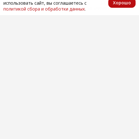
Хорошо
использовать сайт, вы соглашаетесь с
Главная
Каталог
Избранное
Корзина
Аккаунт
политикой сбора и обработки данных
.
Оптовая продажа автозапчастей
по всей России
Компания
О нас
Контакты
Покупателям
Доставка и оплата
Вопросы и ответы
Новости
Телефоны
+7 (846) 996-28-08