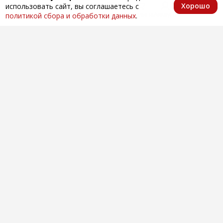
Хорошо
использовать сайт, вы соглашаетесь с
Главная
Каталог
Избранное
Корзина
Аккаунт
политикой сбора и обработки данных
.
Оптовая продажа автозапчастей
по всей России
Компания
О нас
Контакты
Покупателям
Доставка и оплата
Вопросы и ответы
Новости
Телефоны