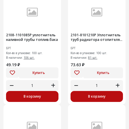
2108-1101085Р уплотнитель
2101-8101210Р Уплотнитель
наливной трубы топлив.бака
труб радиатора отопителя в
сборе
БРТ
БРТ
Кол-во в упаковке: 100 шт.
Кол-во в упаковке: 100 шт.
В наличии:
106 шт.
В наличии:
81 шт.
49.19 ₽
73.63 ₽
Купить
Купить
В корзину
В корзину