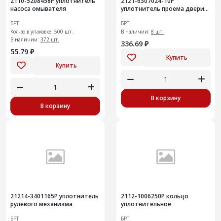
2110-5208458Р уплотнитель
2121-6307024-10Р
насоса омывателя
уплотнитель проема двери
задка
БРТ
БРТ
Кол-во в упаковке: 500 шт.
В наличии:
8 шт.
В наличии:
372 шт.
336.69 ₽
55.79 ₽
Купить
Купить
В корзину
В корзину
21214-3401165Р уплотнитель
2112-1006250Р кольцо
рулевого механизма
уплотнительное
БРТ
БРТ