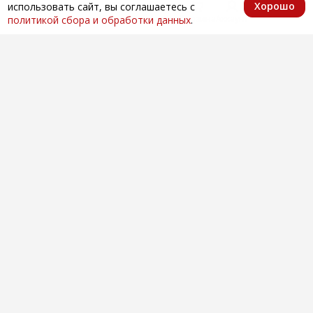
Хорошо
использовать сайт, вы соглашаетесь с
Главная
Каталог
Избранное
Корзина
Аккаунт
политикой сбора и обработки данных
.
Оптовая продажа автозапчастей
по всей России
Компания
О нас
Контакты
Покупателям
Доставка и оплата
Вопросы и ответы
Новости
Телефоны
+7 (846) 996-28-08