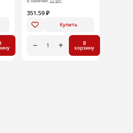
В наличии:
22 шт.
351.59 ₽
Купить
В
В
зину
корзину