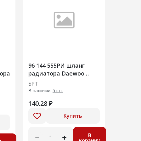
96 144 555РИ шланг
ора
радиатора Daewoo
Nexia
БРТ
В наличии:
5 шт.
140.28 ₽
Купить
В
корзину