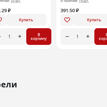
личии:
33 шт.
В наличии:
14 шт.
.29 ₽
391.50 ₽
Купить
Купить
В
корзину
кор
рели