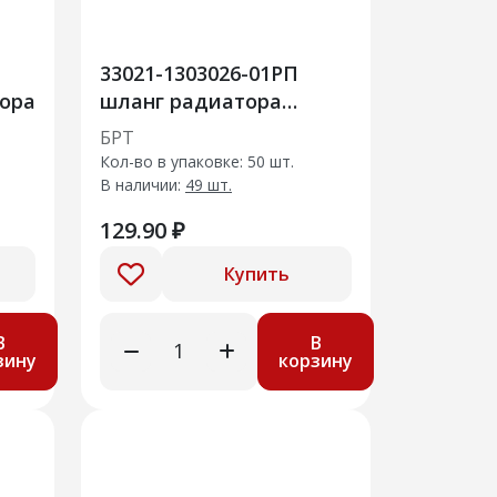
33021-1303026-01РП
ора
шланг радиатора
отводящий
БРТ
Кол-во в упаковке: 50 шт.
В наличии:
49 шт.
129.90 ₽
Купить
В
В
зину
корзину