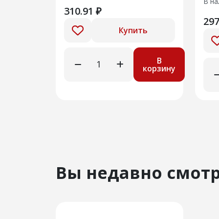
В на
310.91 ₽
297
Купить
В
корзину
Вы недавно смот