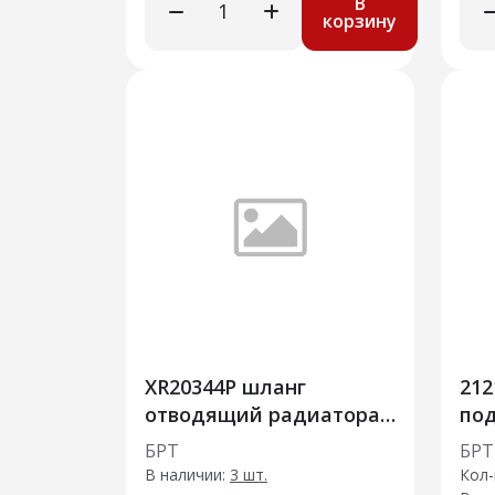
В
корзину
ХR20344Р шланг
212
отводящий радиатора
по
нижний на а/м X-RAY
БРТ
БРТ
В наличии:
3 шт.
Кол-