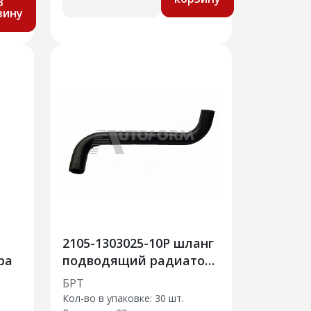
В
зину
2105-1303025-10Р шланг
ра
подводящий радиатора
30шт
БРТ
Кол-во в упаковке: 30 шт.