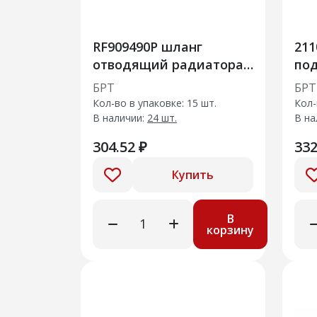
RF909490Р шланг
211
отводящий радиатора
подво
RF-90
40
БРТ
БРТ
Кол-во в упаковке: 15 шт.
Кол-
В наличии:
24 шт.
В на
304.52 ₽
332
Купить
В
корзину