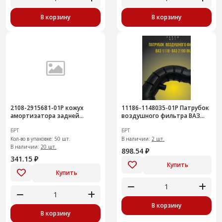
В корзину
В корзину
2108-2915681-01Р кожух
11186-1148035-01Р Патрубок
амортизатора задней
воздушного фильтра ВАЗ
подвески 50шт
11186 к дросселю V1,4
БРТ
БРТ
(хобот), Lada (ВАЗ) 1117, 11
Кол-во в упаковке: 50 шт.
В наличии:
2 шт.
В наличии:
20 шт.
898.54 ₽
341.15 ₽
Купить
Купить
В корзину
В корзину