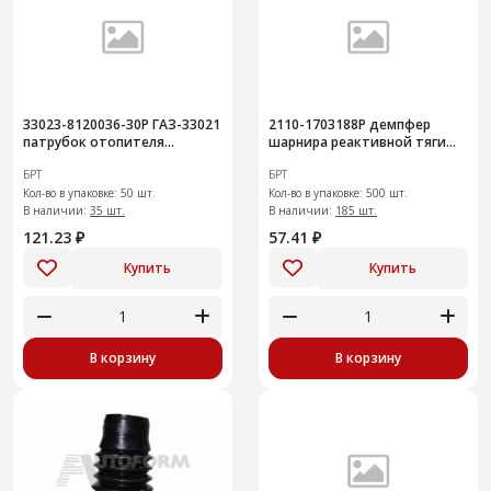
33023-8120036-30Р ГАЗ-33021
2110-1703188Р демпфер
патрубок отопителя
шарнира реактивной тяги
подводящий
привода
БРТ
БРТ
Кол-во в упаковке: 50 шт.
Кол-во в упаковке: 500 шт.
В наличии:
35 шт.
В наличии:
185 шт.
121.23 ₽
57.41 ₽
Купить
Купить
В корзину
В корзину