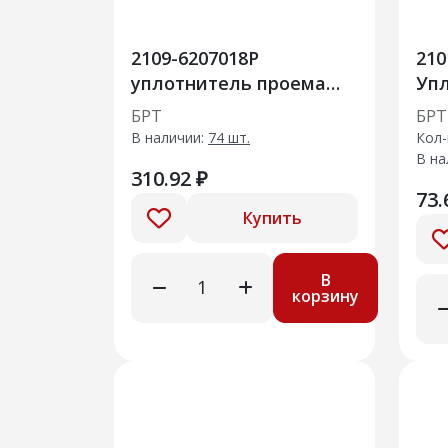
2109-6207018Р
210
уплотнитель проема
Упл
двери 20шт
рад
БРТ
БРТ
сбо
В наличии:
74 шт.
Кол-
В на
310.92 ₽
73.
Купить
В
корзину