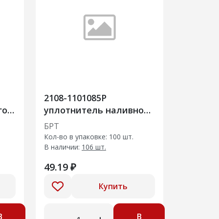
2108-1101085Р
го
уплотнитель наливной
трубы топлив.бака
БРТ
Кол-во в упаковке: 100 шт.
В наличии:
106 шт.
49.19 ₽
Купить
В
В