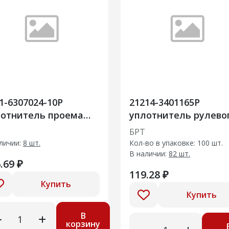
1-6307024-10Р
21214-3401165Р
лотнитель проема
уплотнитель рулево
ри задка
механизма
БРТ
личии:
8 шт.
Кол-во в упаковке: 100 шт.
В наличии:
82 шт.
.69 ₽
119.28 ₽
Купить
Купить
В
корзину