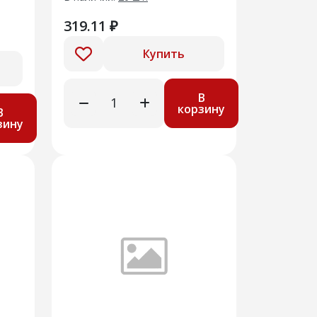
319.11 ₽
Купить
В
корзину
В
зину