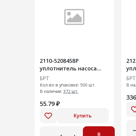
2110-5208458Р
212
уплотнитель насоса
уп
омывателя
две
БРТ
БРТ
Кол-во в упаковке: 500 шт.
В на
В наличии:
372 шт.
336
55.79 ₽
Купить
В