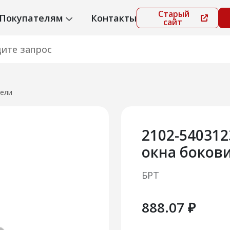
Старый
Покупателям
Контакты
сайт
ели
2102-54031
окна боков
БРТ
888.07 ₽