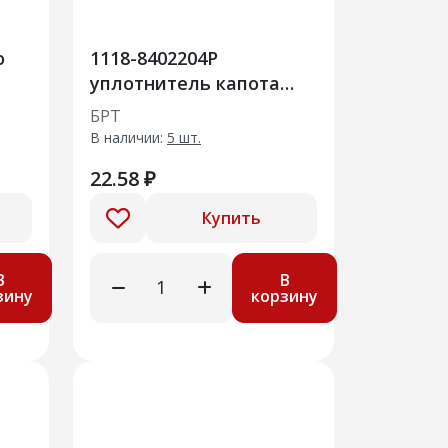
о
1118-8402204Р
уплотнитель капота
передний
БРТ
В наличии:
5 шт.
22.58 ₽
Купить
В
В
зину
корзину