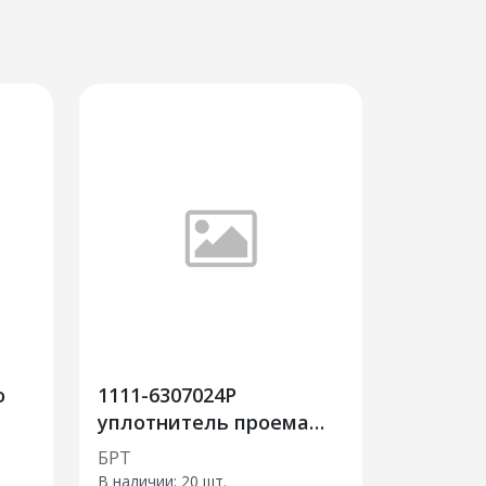
о
1111-6307024Р
уплотнитель проема
двери задка
БРТ
В наличии:
20 шт.