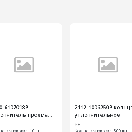
0-6107018Р
2112-1006250Р кольц
лотнитель проема
уплотнительное
редней двери
БРТ
во в упаковке: 10 шт.
Кол-во в упаковке: 500 шт.