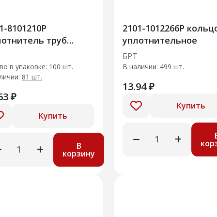
1-8101210Р
2101-1012266Р кольц
отнитель труб
уплотнительное
иатора отопителя в
БРТ
ре
во в упаковке: 100 шт.
В наличии:
499 шт.
личии:
81 шт.
13.94 ₽
63 ₽
Купить
Купить
кор
В
корзину