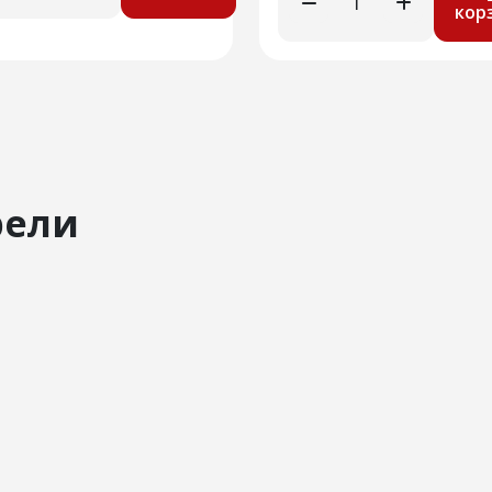
кор
рели