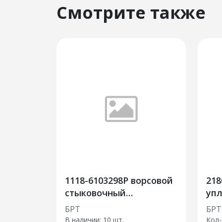
Смотрите также
1118-6103298Р ворсовой
218
стыковочный
уп
уплотнитель
пе
БРТ
БРТ
В наличии:
10 шт.
Кол-