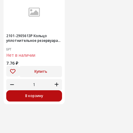
2101-2905613Р Кольцо
уплотнительное резервуара
амортизатора передней
БРТ
подвески
Нет в наличии
7.76 ₽
Купить
В корзину