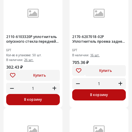
2110-6103320Р уплотнитель
2170-6207018-02Р
опускного стекла передней
Уплотнитель проема задней
двери внутренний
двери L=3115 стыков. 10шт
БРТ
БРТ
Кол-во в упаковке: 50 шт.
В наличии:
16 шт.
В наличии:
26 шт.
705.36 ₽
302.43 ₽
Купить
Купить
В корзину
В корзину