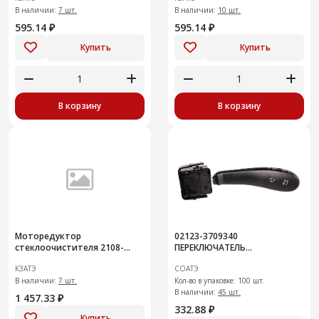
В наличии:
7 шт.
В наличии:
10 шт.
595.14 ₽
595.14 ₽
Купить
Купить
В корзину
В корзину
Моторедуктор
02123-3709340
стеклоочистителя 2108-
ПЕРЕКЛЮЧАТЕЛЬ
3730000 ВАЗ 2108-21099,
СТЕКЛООЧИСТИТЕЛЯ
КЗАТЭ
СОАТЭ
2113-2115 (вал 12мм)
В наличии:
7 шт.
Кол-во в упаковке: 100 шт.
В наличии:
45 шт.
1 457.33 ₽
332.88 ₽
Купить