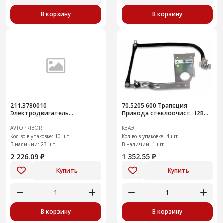
В корзину
В корзину
211.3780010
70.5205 600 Трапеция
Электродвигатель
Привода стеклоочист. 12В
отопителей Камаз (24В,
ГАЗ 10 мм)
AVTOPRIBOR
КЗАЭ
25Вт)
Кол-во в упаковке: 10 шт.
Кол-во в упаковке: 4 шт.
В наличии:
23 шт.
В наличии: 1 шт.
2 226.09 ₽
1 352.55 ₽
Купить
Купить
В корзину
В корзину