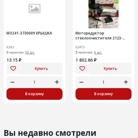
МЭ241-3730009 КРЫШКА
Моторедуктор
стеклоочистителя 2123-
3730000-12 ВАЗ 2110-2112,
КЗАЭ
КЗАТЭ
1117-1119 Калина, 2190-2191,
В наличии:
50 шт.
2123 (12мм
В наличии:
6 шт.
13.15 ₽
1 802.86 ₽
Купить
Купить
В корзину
В корзину
Вы недавно смотрели