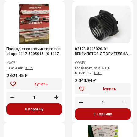
Привод стеклоочистителя в
02123-8118020-01
сборе 1117-5205015-10 1117-
ВЕНТИЛЯТОР ОТОПИТЕЛЯ ВАЗ
1119 Калина, 2190-2192
1117, 2123 ,УАЗ Патриот
КЗАТЭ
СОАТЭ
Гранта, Datsun (10мм)
В наличии:
8 шт.
Кол-во в упаковке: 6 шт.
В наличии:
1 шт.
2 621.45 ₽
2 343.94 ₽
Купить
Купить
В корзину
В корзину