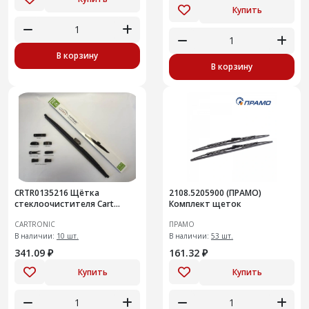
Купить
В корзину
В корзину
CRTR0135216 Щётка
2108.5205900 (ПРАМО)
стеклоочистителя Cart
Комплект щеток
Зимняя в чехле/600 мм/24" +
CARTRONIC
ПРАМО
набор адаптеров других
типо
В наличии:
10 шт.
В наличии:
53 шт.
341.09 ₽
161.32 ₽
Купить
Купить