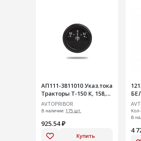
АП111-3811010 Указ.тока
121
Тракторы Т-150 К, 158,
БЕЛ
ДТ-175С, 75 У, Т-130 МГ,
24В
AVTOPRIBOR
AVT
ПАЗ-672, ГАЗ-71, 66-01,
В наличии:
175 шт.
Кол-
УАЗ-
В на
925.54 ₽
4 7
Купить