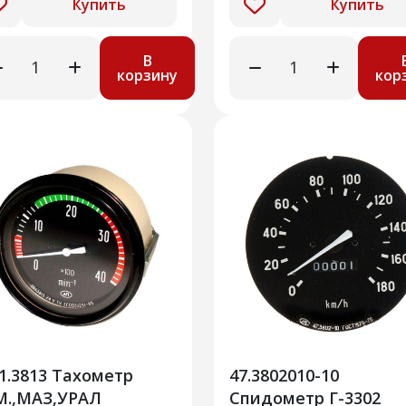
Купить
Купить
В
корзину
кор
1.3813 Тахометр
47.3802010-10
М.,МАЗ,УРАЛ
Спидометр Г-3302