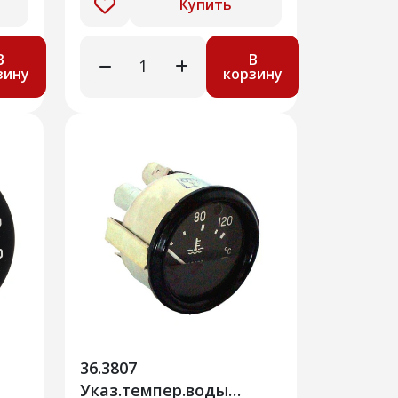
Купить
В
В
зину
корзину
36.3807
Указ.темпер.воды