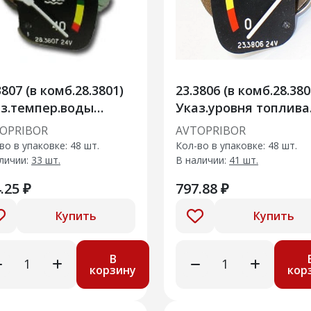
3807 (в комб.28.3801)
23.3806 (в комб.28.380
з.темпер.воды
Указ.уровня топлива
КАМ.,МАЗ 24В
КАМ.,МАЗ 24В
OPRIBOR
AVTOPRIBOR
во в упаковке: 48 шт.
Кол-во в упаковке: 48 шт.
личии:
33 шт.
В наличии:
41 шт.
.25 ₽
797.88 ₽
Купить
Купить
В
корзину
кор