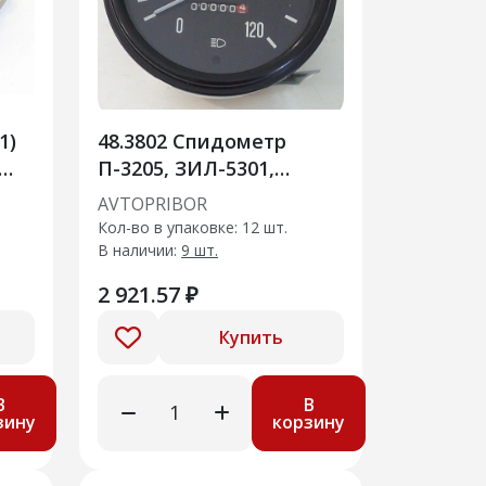
1)
48.3802 Спидометр
П-3205, ЗИЛ-5301,
433710
AVTOPRIBOR
Кол-во в упаковке: 12 шт.
В наличии:
9 шт.
2 921.57 ₽
Купить
В
В
зину
корзину