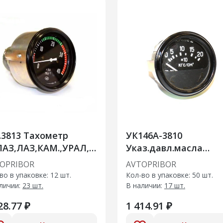
.3813 Тахометр
УК146А-3810
АЗ,ЛАЗ,КАМ.,УРАЛ,Г,спец.авто
Указ.давл.масла
 (электронный)
Трактор ХТЗ,МТЗ
OPRIBOR
AVTOPRIBOR
во в упаковке: 12 шт.
Кол-во в упаковке: 50 шт.
личии:
23 шт.
В наличии:
17 шт.
28.77 ₽
1 414.91 ₽