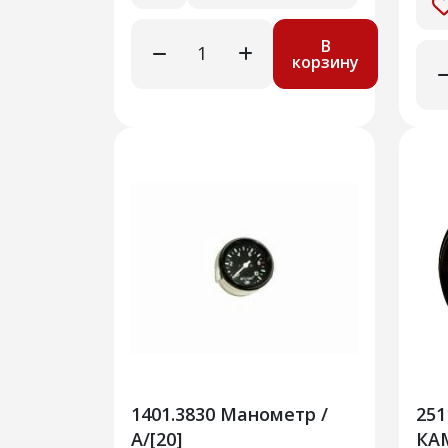
В
корзину
1401.3830 Манометр /
251
А/[20]
КА