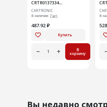
CRTR0137334
CRT
Ref.8450086939
Ref
CARTRONIC
CAR
передний Niva Travel
пер
В наличии:
7 шт.
В на
487.92 ₽
528
Купить
В
корзину
Вы недавно смот