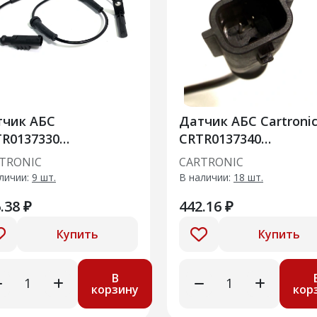
тчик АБС
Датчик АБС Cartroni
R0137330
CRTR0137340
.8450111179 задний
Ref.8450093771
TRONIC
CARTRONIC
nta
передний Vesta
личии:
9 шт.
В наличии:
18 шт.
.38 ₽
442.16 ₽
Купить
Купить
В
корзину
кор