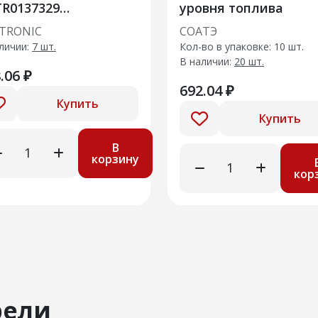
R0137329
уровня топлива
.8450111178
TRONIC
СОАТЭ
едний Granta
личии:
7 шт.
Кол-во в упаковке: 10 шт.
В наличии:
20 шт.
.06 ₽
692.04 ₽
Купить
Купить
В
корзину
кор
рели