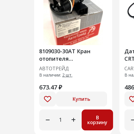
8109030-30АТ Кран
Да
отопителя
CRT
электрический (КУОТ-2-
Ref
АВТОТРЕЙД
CAR
ЭП) Аналог: 458121.006-
Gra
В наличии:
2 шт.
В на
10
673.47 ₽
486
Купить
В
корзину