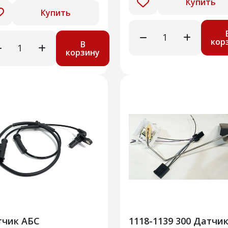
Купить
Купить
кор
В
корзину
тчик АБС
1118-1139 300 Датчи