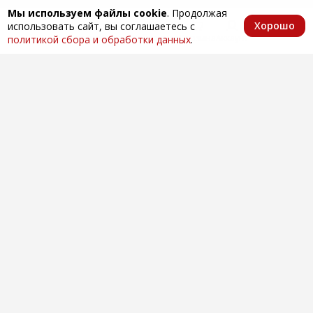
Мы используем файлы cookie
. Продолжая
Хорошо
использовать сайт, вы соглашаетесь с
Главная
Каталог
Избранное
Корзина
Аккаунт
политикой сбора и обработки данных
.
Оптовая продажа автозапчастей
по всей России
Компания
О нас
Контакты
Покупателям
Доставка и оплата
Вопросы и ответы
Новости
Телефоны