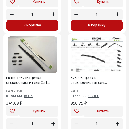
Купить
Купить
В корзину
В корзину
CRTR0135216 Щётка
575005 Щетка
стеклоочистителя Cart
стеклоочистителя
Зимняя в чехле/600 мм/24" +
Multiconnection 500mm/20''
CARTRONIC
VALEO
набор адаптеров других
типо
В наличии:
10 шт.
В наличии:
100 шт.
341.09 ₽
950.75 ₽
Купить
Купить