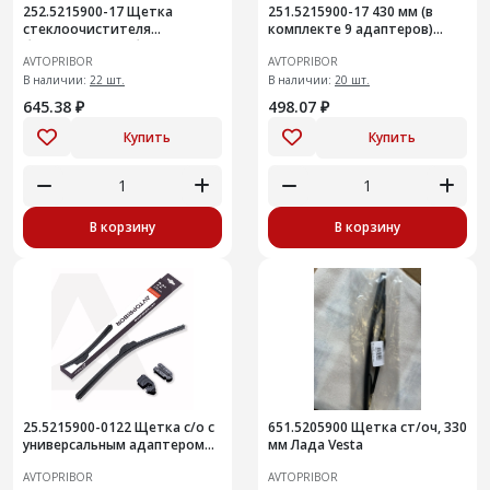
252.5215900-17 Щетка
251.5215900-17 430 мм (в
стеклоочистителя
комплекте 9 адаптеров)
бескаркасная гибридная
Щетка стеклоочистителя
AVTOPRIBOR
AVTOPRIBOR
(мульти 9 в 1) 430 мм
бескаркасная гибридная
В наличии:
22 шт.
В наличии:
20 шт.
645.38 ₽
498.07 ₽
Купить
Купить
В корзину
В корзину
25.5215900-0122 Щетка с/о с
651.5205900 Щетка ст/оч, 330
универсальным адаптером
мм Лада Vesta
550
AVTOPRIBOR
AVTOPRIBOR