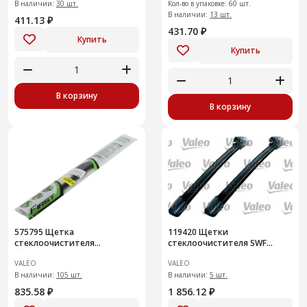
В наличии:
30 шт.
Кол-во в упаковке: 60 шт.
В наличии:
13 шт.
411.13 ₽
431.70 ₽
Купить
Купить
В корзину
В корзину
575795 Щетка
119420 Щетки
стеклоочистителя
стеклоочистителя SWF
бескаркасная Valeo First 500
(119420)
VALEO
VALEO
мм (575795)
В наличии:
105 шт.
В наличии:
5 шт.
835.58 ₽
1 856.12 ₽