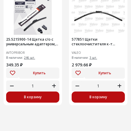
25.5215900-14 Щетка с/о с
577851 Щетки
универсальным адаптером,
стеклоочистителя к-т
350 мм
(577851)
AVTOPRIBOR
VALEO
В наличии:
246 шт.
В наличии:
3 шт.
349.35 ₽
2 979.66 ₽
Купить
Купить
В корзину
В корзину