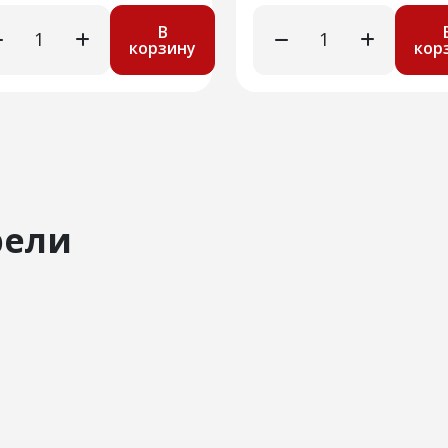
В
корзину
кор
рели