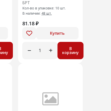
ери
стекла нижний
БРТ
Кол-во в упаковке: 10 шт.
В наличии:
48 шт.
81.18 ₽
Купить
В
В
зину
корзину