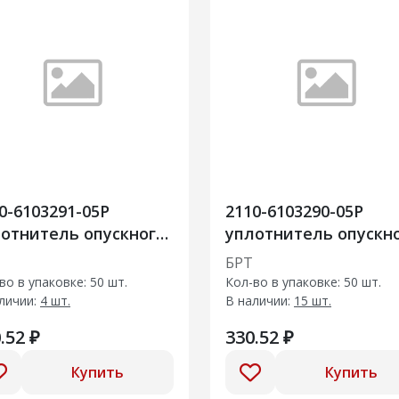
0-6103291-05Р
2110-6103290-05Р
отнитель опускного
уплотнитель опускн
кла передней двери
стекла
БРТ
ризонтальный
во в упаковке: 50 шт.
Кол-во в упаковке: 50 шт.
личии:
4 шт.
В наличии:
15 шт.
.52 ₽
330.52 ₽
Купить
Купить