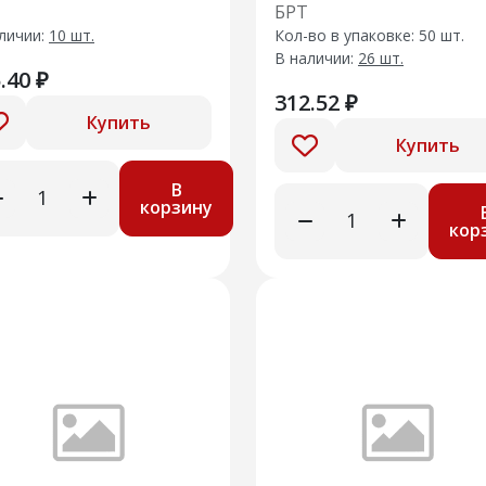
кла передней двери
стекла передней дв
БРТ
внутренний
личии:
10 шт.
Кол-во в упаковке: 50 шт.
В наличии:
26 шт.
.40 ₽
312.52 ₽
Купить
Купить
В
корзину
кор