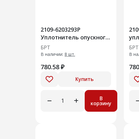
2109-6203293Р
210
Уплотнитель опускного
упл
стекла задней двери
сте
БРТ
БРТ
верхний
ве
В наличии:
8 шт.
В на
780.58 ₽
780
Купить
В
корзину