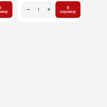
В
В
зину
корзину