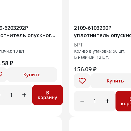
9-6203292Р
2109-6103290Р
отнитель опускного
уплотнитель опускн
кла задней двери
стекла передней дв
БРТ
хний
нижний правый
личии:
13 шт.
Кол-во в упаковке: 50 шт.
В наличии:
12 шт.
.58 ₽
156.09 ₽
Купить
Купить
В
корзину
кор