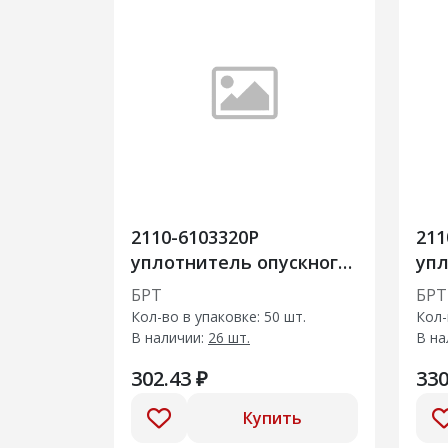
2110-6103320Р
211
уплотнитель опускного
упл
стекла передней двери
сте
БРТ
БРТ
внутренний
го
Кол-во в упаковке: 50 шт.
Кол-
В наличии:
26 шт.
В на
302.43 ₽
330
Купить