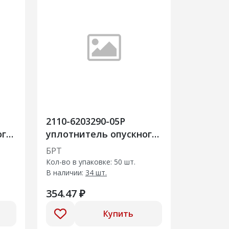
2110-6203290-05Р
ого
уплотнитель опускного
стекла задней правой
БРТ
двери
Кол-во в упаковке: 50 шт.
В наличии:
34 шт.
354.47 ₽
Купить