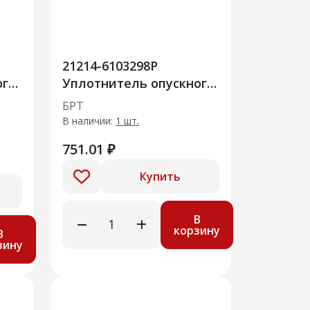
21214-6103298Р
ого
Уплотнитель опускного
ери
стекла правой двери
БРТ
10шт
В наличии:
1 шт.
751.01 ₽
Купить
В
корзину
В
зину