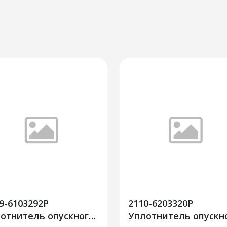
9-6103292Р
2110-6203320Р
отнитель опускного
Уплотнитель опускн