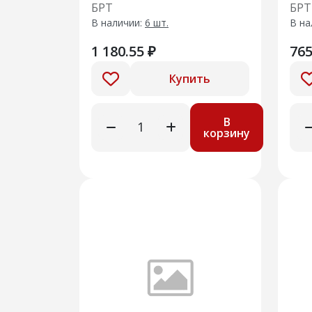
окна двери задка
сте
БРТ
БРТ
В наличии:
6 шт.
В на
1 180.55 ₽
765
Купить
В
корзину