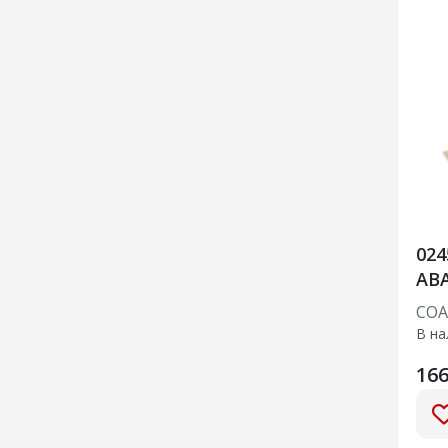
02
АВ
СОА
В на
166