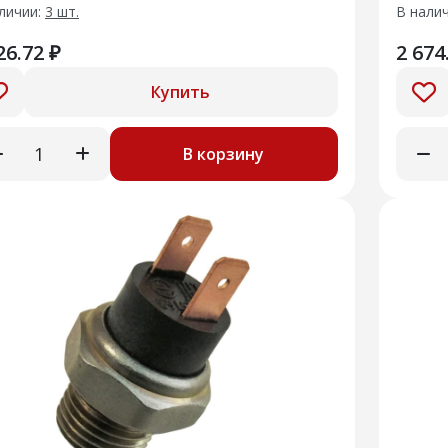
личии:
3 шт.
В нали
26.72 ₽
2 674
Купить
В корзину