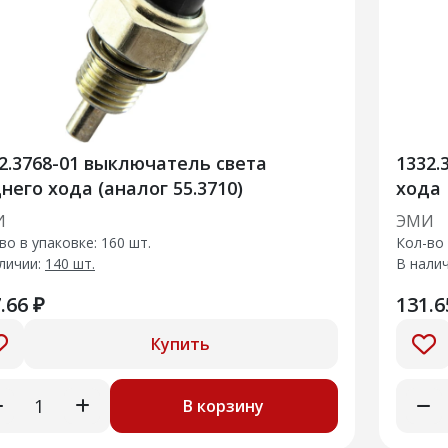
2.3768-01 выключатель света
1332.
него хода (аналог 55.3710)
хода
И
ЭМИ
во в упаковке: 160 шт.
Кол-во 
личии:
140 шт.
В нали
.66 ₽
131.6
Купить
В корзину