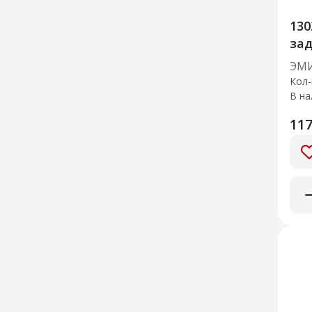
130
зад
ВЗ
ЭМ
Кол-
В на
117