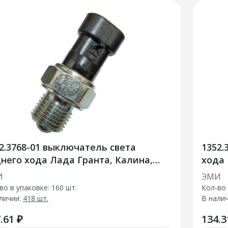
2.3768-01 выключатель света
1352.
него хода Лада Гранта, Калина,
хода
иора
И
ЭМИ
во в упаковке: 160 шт.
Кол-во 
личии:
418 шт.
В нали
.61 ₽
134.3