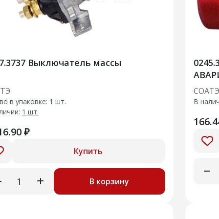
1407.3737 Выключатель массы
0245
АВАР
ТЭ
СОАТ
во в упаковке: 1 шт.
В нали
личии:
1 шт.
166.4
16.90 ₽
Купить
В корзину