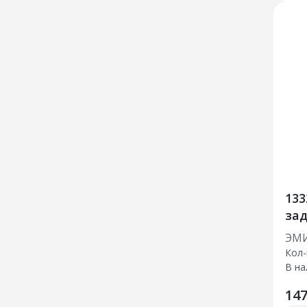
133
зад
Пр
ЭМ
Кол-
В на
147