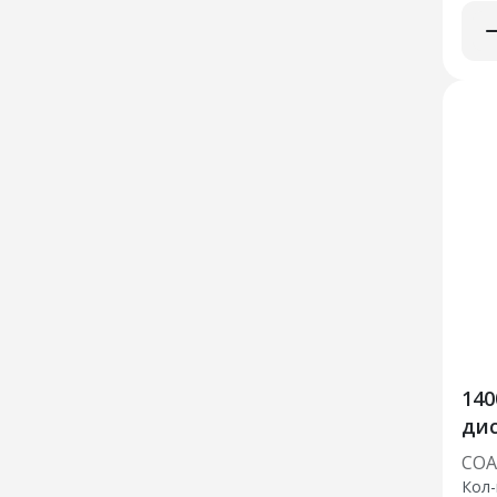
140
дис
СОА
Кол-