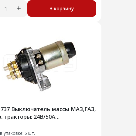
В корзину
3737 Выключатель массы МАЗ,ГАЗ,
, тракторы; 24В/50А
анционный
Э
в упаковке: 5 шт.