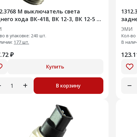
2.3768 М выключатель света
1312.
него хода ВК-418, ВК 12-3, ВК 12-5 и
задне
Х
И
ЭМИ
во в упаковке: 240 шт.
Кол-во 
личии:
177 шт.
В нали
.72 ₽
123.1
Купить
В корзину