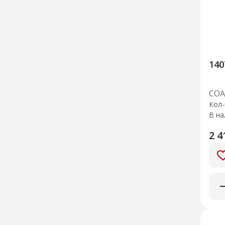
СОА
Кол-
В на
2 4