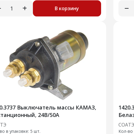
В корзину
0.3737 Выключатель массы КАМАЗ,
1420.
танционный, 24В/50А
Белаз
дист
ТЭ
СОАТ
во в упаковке: 5 шт.
Кол-во 