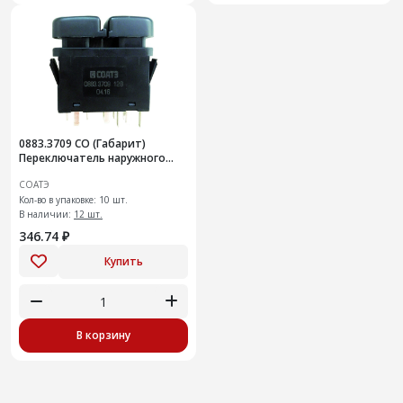
0883.3709 СО (Габарит)
Переключатель наружного
освещения 12В ВАЗ-2114-
СОАТЭ
15,2123, УАЗ ПСКОВ
Кол-во в упаковке: 10 шт.
В наличии:
12 шт.
346.74 ₽
Купить
В корзину