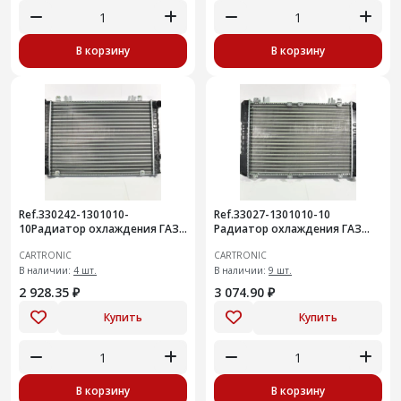
В корзину
В корзину
Ref.330242-1301010-
Ref.33027-1301010-10
10Радиатор охлаждения ГАЗ
Радиатор охлаждения ГАЗ
2217,33021, Cartronic
3302 Бизнес, Cartronic
CARTRONIC
CARTRONIC
CRTR0115358 / 330242-
CRTR0115362 /33027130101010
1301012/3302
В наличии:
4 шт.
В наличии:
9 шт.
2 928.35 ₽
3 074.90 ₽
Купить
Купить
В корзину
В корзину