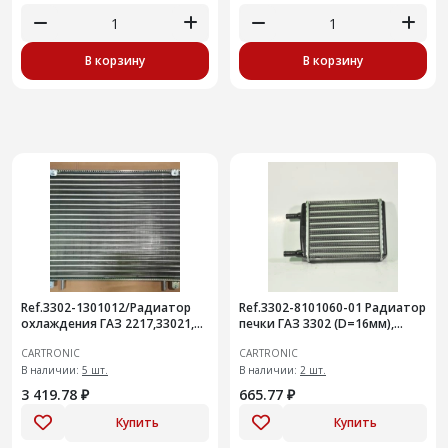
В корзину
В корзину
Ref.3302-1301012/Радиатор
Ref.3302-8101060-01 Радиатор
охлаждения ГАЗ 2217,33021,
печки ГАЗ 3302 (D=16мм),
Cartronic CRTR0115359 (ГАЗ
Cartronic CRTR0115380
CARTRONIC
CARTRONIC
3302 ->99г. LRc 03
/3302810106001)
В наличии:
5 шт.
В наличии:
2 шт.
3 419.78 ₽
665.77 ₽
Купить
Купить