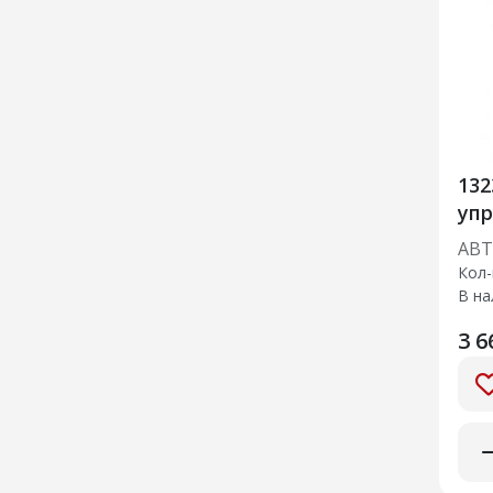
132
упр
АВ
Кол-
В на
3 6