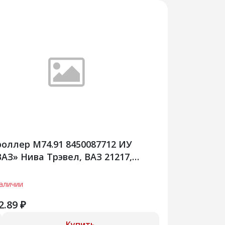
оллер М74.91 8450087712 ИУ
АЗ» Нива Трэвел, ВАЗ 21217,
87712
наличии
2.89 ₽
Купить