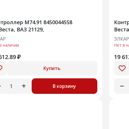
троллер М74.91 8450044558
Контр
еста, ВАЗ 21129,
Веста
АР
ЭЛКАР
в наличии
Нет в 
612.89 ₽
19 61
Купить
В корзину