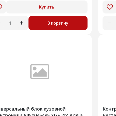
Купить
В корзину
версальный блок кузовной
Контр
ктроники 8450045495 XGF ИУ для а/
Веста