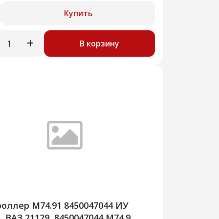
Купить
В корзину
оллер М74.91 8450047044 ИУ
, ВАЗ 21129, 8450047044 М74.9