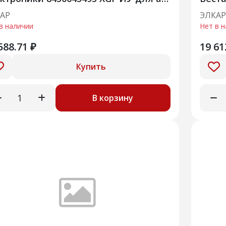
АЗ Lada Vesta NG, Лада Веста ново
АР
ЭЛКАР
в наличии
Нет в 
588.71 ₽
19 61
Купить
В корзину