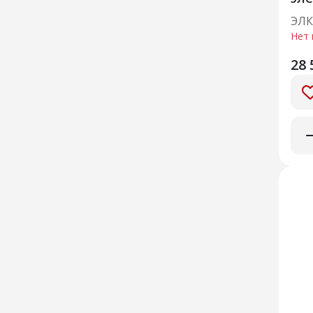
м В
ЭЛК
Нет 
28 