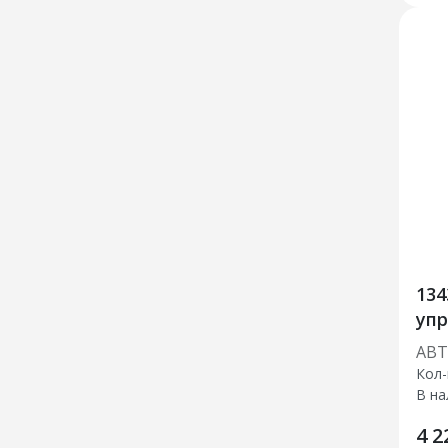
134
упр
АВ
Кол-
В на
4 2