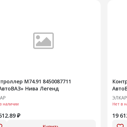
троллер М74.91 8450087711
Контр
АвтоВАЗ» Нива Легенд
АвтоВ
84500
АР
ЭЛКАР
в наличии
Нет в 
612.89 ₽
19 61
Купить