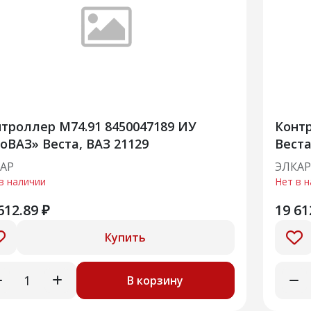
троллер М74.91 8450047189 ИУ
Контр
оВАЗ» Веста, ВАЗ 21129
Веста
АР
ЭЛКАР
в наличии
Нет в 
612.89 ₽
19 61
Купить
В корзину