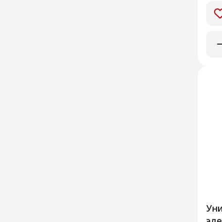
Уни
эле