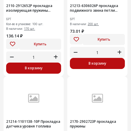
2110-2912652Р прокладка
21213-6306026Р прокладка
изолирующая пружины
подвижного звена петли
задней подвески
двери задка правая+
БРТ
БРТ
Кол-во в упаковке: 100 шт.
В наличии:
200 шт.
В наличии:
170 шт.
73.01 ₽
136.14 ₽
Купить
Купить
В корзину
В корзину
21214-1101138-10Р Прокладка
2170-2902723Р прокладка
датчика уровня топлива
пружины