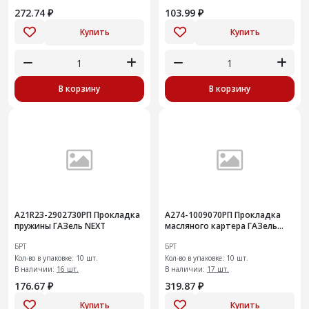
272.74 ₽
103.99 ₽
Купить
Купить
В корзину
В корзину
А21R23-2902730РП Прокладка
А274-1009070РП Прокладка
пружины ГАЗель NEXT
масляного картера ГАЗель
NEXT (10 шт)+
БРТ
БРТ
Кол-во в упаковке: 10 шт.
Кол-во в упаковке: 10 шт.
В наличии:
16 шт.
В наличии:
17 шт.
176.67 ₽
319.87 ₽
Купить
Купить