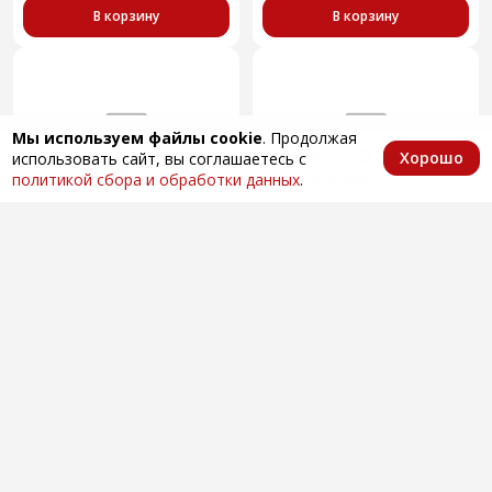
В корзину
В корзину
Мы используем файлы cookie
. Продолжая
Хорошо
использовать сайт, вы соглашаетесь с
Главная
Каталог
Избранное
Корзина
Аккаунт
политикой сбора и обработки данных
.
1118-5007111Р прокладка
1118-5007112Р прокладка
изоляционная пола передняя
изоляционная пола средняя
БРТ
БРТ
Нет в наличии
Нет в наличии
341.80 ₽
313.43 ₽
Купить
Купить
В корзину
В корзину